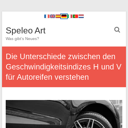
Speleo Art
Was gibt’s Neues?
Die Unterschiede zwischen den
Geschwindigkeitsindizes H und V
für Autoreifen verstehen