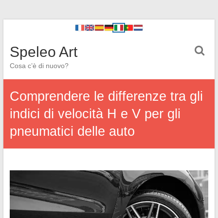
Speleo Art
Cosa c’è di nuovo?
Comprendere le differenze tra gli
indici di velocità H e V per gli
pneumatici delle auto