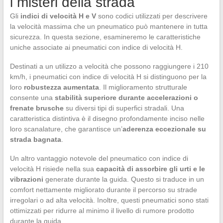
i misteri della strada
Gli
indici di velocità H e V
sono codici utilizzati per descrivere
la velocità massima che un pneumatico può mantenere in tutta
sicurezza. In questa sezione, esamineremo le caratteristiche
uniche associate ai pneumatici con indice di velocità H.
Destinati a un utilizzo a velocità che possono raggiungere i 210
km/h, i pneumatici con indice di velocità H si distinguono per la
loro
robustezza aumentata
. Il miglioramento strutturale
consente una
stabilità superiore durante accelerazioni o
frenate brusche
su diversi tipi di superfici stradali. Una
caratteristica distintiva è il disegno profondamente inciso nelle
loro scanalature, che garantisce un’
aderenza eccezionale su
strada bagnata
.
Un altro vantaggio notevole del pneumatico con indice di
velocità H risiede nella sua
capacità di assorbire gli urti e le
vibrazioni
generate durante la guida. Questo si traduce in un
comfort nettamente migliorato durante il percorso su strade
irregolari o ad alta velocità. Inoltre, questi pneumatici sono stati
ottimizzati per ridurre al minimo il livello di rumore prodotto
durante la guida.